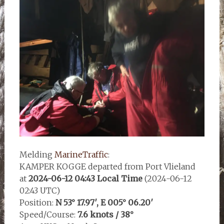
Melding
MarineTraffic
:
KAMPER KOGGE departed from Port Vlieland
at
2024-06-12 04:43 Local Time
(2024-06-12
02:43 UTC)
Position:
N 53° 17.97′, E 005° 06.20′
Speed/Course:
7.6 knots / 38°