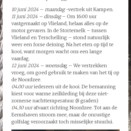
10 juni 2024
–
maandag
-vertrek uit Kampen.
11 juni 2024 – dinsdag
– Om 16:00 uur
vastgemaakt op Vlieland, helaas alles op de
motor gevaren. In de Stortemelk – tussen
Vlieland en Terschelling – stond natuurlijk
weer een forse deining. Na het eten op tijd te
kooi, want morgen wacht ons een lange
vaardag.
12 juni 2024 – woensda
g – We vertrekken
vroeg, om goed gebruik te maken van het tij op
de Noordzee.
04.00 uur
iedereen uit de kooi. De bemanning
kiest voor warme zeilkleding bij deze niet-
zomerse nachttemperatuur (8 graden)
04.30 uur
afvaart richting Noordzee. Tot aan de
Eemshaven stroom mee, maar de onrustige
golfslag veroorzaakt toch misselijke stuurlui.