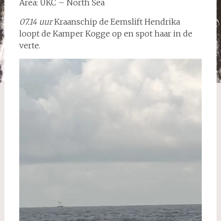
Area: UKC – North Sea
07.14 uur
Kraanschip de Eemslift Hendrika
loopt de Kamper Kogge op en spot haar in de
verte.