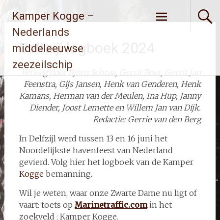
Ga
Kamper Kogge –
naar
de
Nederlands
inhoud
Delfzijl logboek 2024
middeleeuwse
zeezeilschip
Verslag door Björn Schraa, Gerrit Boer, Gerrit Jan
Feenstra, Gijs Jansen, Henk van Genderen, Henk
Kamans, Herman van der Meulen, Ina Hup, Janny
Diender, Joost Lemette en Willem Jan van Dijk.
Redactie: Gerrie van den Berg
In Delfzijl werd tussen 13 en 16 juni het
Noordelijkste havenfeest van Nederland
gevierd. Volg hier het logboek van de Kamper
Kogge
bemanning.
Wil je weten, waar onze Zwarte Dame nu ligt of
vaart: toets op
Marinetraffic.com
in het
zoekveld : Kamper Kogge.