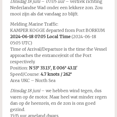
Dinsdag 18 juni
–
07:05 uur
– vertrek richting
Nederlandse Wad onder een lekkere zon. Zou
mooi zijn als dat vandaag zo blijft.
Melding Marine Traffic:
KAMPER KOGGE departed from Port BORKUM
2024-06-18 07:05 Local Time
(2024-06-18
05:05 UTC)
Time of Arrival/Departure is the time the Vessel
approaches the entrance/exit of the Port
respectively.
Position:
N 53° 33.13′, E 006° 43.11′
Speed/Course:
4.7 knots / 262°
Area: UKC – North Sea
Dinsdag 18 juni
– we hebben wind tegen, dus
varen op de motor. Maar heel wat minder regen
dan op de heenreis, en de zon is ons goed
gezind.
15:35 uur ameland dwars.