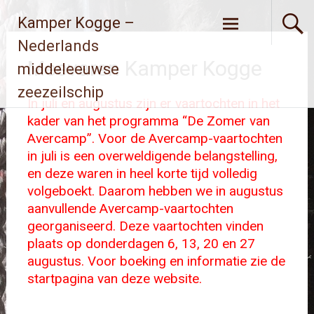
Ga
Kamper Kogge –
naar
de
Nederlands
inhoud
Meevaren Kamper Kogge
middeleeuwse
zeezeilschip
In juli en augustus zijn er vaartochten in het
kader van het programma “De Zomer van
Avercamp”. Voor de Avercamp-vaartochten
in juli is een overweldigende belangstelling,
en deze waren in heel korte tijd volledig
volgeboekt. Daarom hebben we in augustus
aanvullende Avercamp-vaartochten
georganiseerd. Deze vaartochten vinden
plaats op donderdagen 6, 13, 20 en 27
augustus. Voor boeking en informatie zie de
startpagina van deze website.