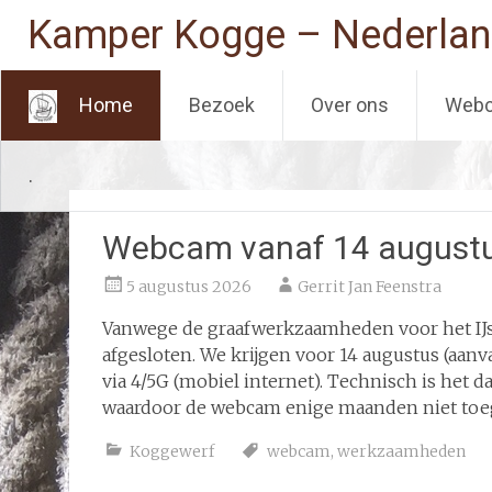
Kamper Kogge – Nederlan
Home
Bezoek
Over ons
Web
Ga
.
naar
de
inhoud
Webcam vanaf 14 augustus
5 augustus 2026
Gerrit Jan Feenstra
Vanwege de graafwerkzaamheden voor het IJ
afgesloten. We krijgen voor 14 augustus (aa
via 4/5G (mobiel internet). Technisch is het da
waardoor de webcam enige maanden niet toega
Koggewerf
webcam
,
werkzaamheden