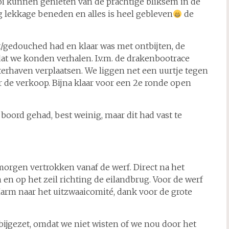
i kunnen genieten van de prachtige bliksem in de
g lekkage beneden en alles is heel gebleven
de
/gedouched had en klaar was met ontbijten, de
we konden verhalen. I.v.m. de drakenbootrace
rhaven verplaatsen. We liggen net een uurtje tegen
de verkoop. Bijna klaar voor een 2e ronde open
boord gehad, best weinig, maar dit had vast te
orgen vertrokken vanaf de werf. Direct na het
n en op het zeil richting de eilandbrug. Voor de werf
rm naar het uitzwaaicomité, dank voor de grote
bijgezet, omdat we niet wisten of we nou door het