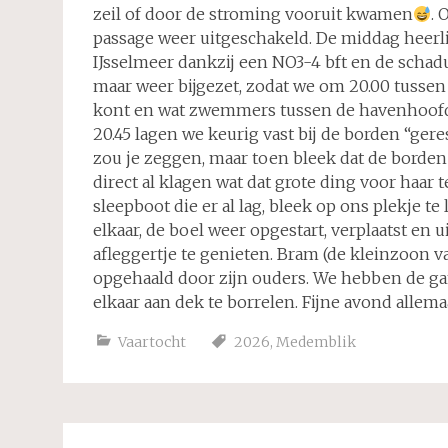
zeil of door de stroming vooruit kwamen
. 
passage weer uitgeschakeld. De middag heerli
IJsselmeer dankzij een NO3-4 bft en de schad
maar weer bijgezet, zodat we om 20.00 tussen
kont en wat zwemmers tussen de havenhoofde
20.45 lagen we keurig vast bij de borden “g
zou je zeggen, maar toen bleek dat de borde
direct al klagen wat dat grote ding voor haar
sleepboot die er al lag, bleek op ons plekje t
elkaar, de boel weer opgestart, verplaatst en
afleggertje te genieten. Bram (de kleinzoon 
opgehaald door zijn ouders. We hebben de ga
elkaar aan dek te borrelen. Fijne avond allemaa
Vaartocht
2026
,
Medemblik