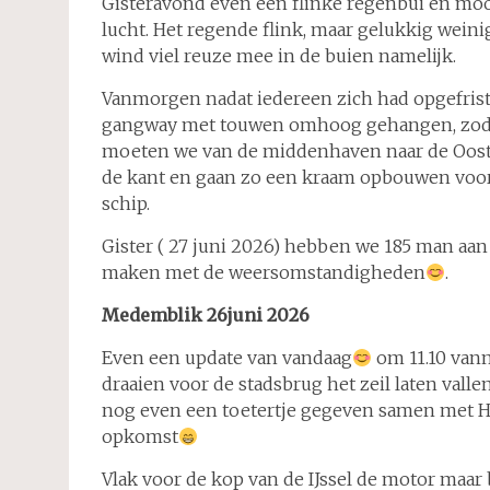
Gisteravond even een flinke regenbui en moo
lucht. Het regende flink, maar gelukkig weini
wind viel reuze mee in de buien namelijk.
Vanmorgen nadat iedereen zich had opgefrist
gangway met touwen omhoog gehangen, zodat 
moeten we van de middenhaven naar de Ooste
de kant en gaan zo een kraam opbouwen voor 
schip.
Gister ( 27 juni 2026) hebben we 185 man aan 
maken met de weersomstandigheden
.
Medemblik 26juni 2026
Even een update van vandaag
om 11.10 vanm
draaien voor de stadsbrug het zeil laten valle
nog even een toetertje gegeven samen met Ha
opkomst
Vlak voor de kop van de IJssel de motor maar 