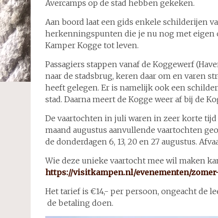
Avercamps op de stad hebben gekeken.
Aan boord laat een gids enkele schilderijen 
herkenningspunten die je nu nog met eigen 
Kamper Kogge tot leven.
Passagiers stappen vanaf de Koggewerf (Hav
naar de stadsbrug, keren daar om en varen st
heeft gelegen. Er is namelijk ook een schilde
stad. Daarna meert de Kogge weer af bij de K
De vaartochten in juli waren in zeer korte t
maand augustus aanvullende vaartochten geor
de donderdagen 6, 13, 20 en 27 augustus. Afvaar
Wie deze unieke vaartocht mee wil maken ka
https://visitkampen.nl/evenementen/zome
Het tarief is €14,- per persoon, ongeacht de l
de betaling doen.