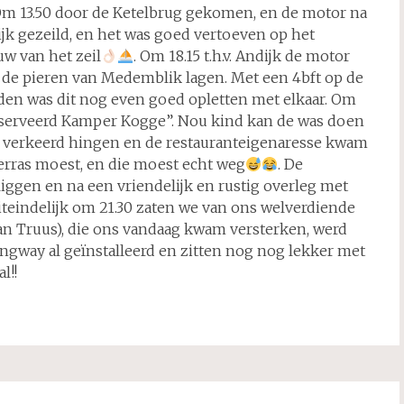
Om 13.50 door de Ketelbrug gekomen, en de motor na
jk gezeild, en het was goed vertoeven op het
uw van het zeil
. Om 18.15 t.h.v. Andijk de motor
 de pieren van Medemblik lagen. Met een 4bft op de
n was dit nog even goed opletten met elkaar. Om
ereserveerd Kamper Kogge”. Nou kind kan de was doen
n verkeerd hingen en de restauranteigenaresse kwam
 terras moest, en die moest echt weg
. De
e liggen en na een vriendelijk en rustig overleg met
 uiteindelijk om 21.30 zaten we van ons welverdiende
van Truus), die ons vandaag kwam versterken, werd
ngway al geïnstalleerd en zitten nog nog lekker met
l!!