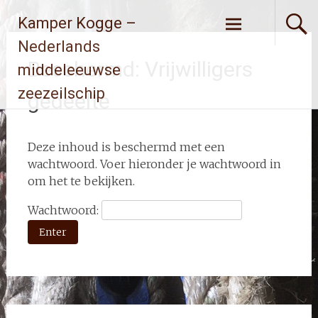
Ga
Kamper Kogge –
naar
de
Nederlands
inhoud
Beschermd: Vrijwilligers
middeleeuwse
zeezeilschip
gedeelte
Deze inhoud is beschermd met een
wachtwoord. Voer hieronder je wachtwoord in
om het te bekijken.
Wachtwoord: