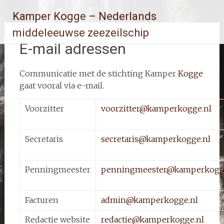
Ga
Kamper Kogge – Nederlands
naar
de
middeleeuwse zeezeilschip
inhoud
E-mail adressen
Communicatie met de stichting Kamper
Kogge
gaat vooral via e-mail.
Voorzitter
voorzitter@kamperkogge.nl
Secretaris
secretaris@kamperkogge.nl
Penningmeester
penningmeester@kamperkogg
Facturen
admin@kamperkogge.nl
Redactie website
redactie@kamperkogge.nl