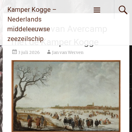
Ga
Kamper Kogge –
naar
de
Nederlands
inhoud
De zomer van Avercamp
middeleeuwse
zeezeilschip
met de Kamper Kogge
3 juli 2026
Jan van Werven