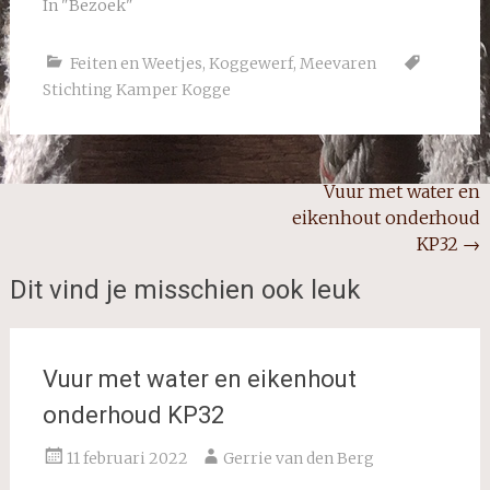
In "Bezoek"
Feiten en Weetjes
,
Koggewerf
,
Meevaren
Stichting Kamper Kogge
Bericht
Vuur met water en
eikenhout onderhoud
navigatie
KP32
→
Dit vind je misschien ook leuk
Vuur met water en eikenhout
onderhoud KP32
11 februari 2022
Gerrie van den Berg