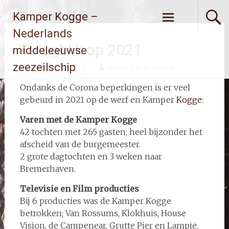
Ga
Kamper Kogge –
naar
de
Nederlands
inhoud
Terugblik op 2021
middeleeuwse
zeezeilschip
4 februari 2022
Gerrit Jan Feenstra
Ondanks de Corona beperkingen is er veel
gebeurd in 2021 op de werf en Kamper
Kogge
:
Varen met de Kamper Kogge
42 tochten met 265 gasten, heel bijzonder het
afscheid van de burgemeester.
2 grote dagtochten en 3 weken naar
Bremerhaven.
Televisie en Film producties
Bij 6 producties was de Kamper Kogge
betrokken; Van Rossums, Klokhuis, House
Vision, de Campenear, Grutte Pier en Lampje.