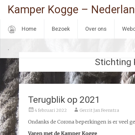
Kamper Kogge – Nederlan
Home
Bezoek
Over ons
Web
Ga
.
naar
de
Stichting
inhoud
Terugblik op 2021
4 februari 2022
Gerrit Jan Feenstra
Ondanks de Corona beperkingen is er veel g
Varen met de Kamper Kogge