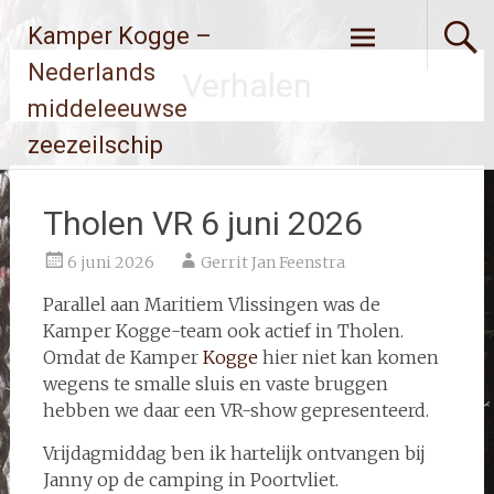
Ga
Kamper Kogge –
naar
de
Nederlands
Verhalen
inhoud
middeleeuwse
zeezeilschip
Tholen VR 6 juni 2026
6 juni 2026
Gerrit Jan Feenstra
Parallel aan Maritiem Vlissingen was de
Kamper Kogge-team ook actief in Tholen.
Omdat de Kamper
Kogge
hier niet kan komen
wegens te smalle sluis en vaste bruggen
hebben we daar een VR-show gepresenteerd.
Vrijdagmiddag ben ik hartelijk ontvangen bij
Janny op de camping in Poortvliet.