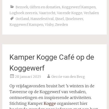
Bezoek
,
Giften en donaties
,
Koggewerf Kampen
,
Logboek zeereis
,
Vaartocht
,
Varende Kogge
,
Verhalen
Gotland
,
Hanzefestival
,
IJssel
,
IJsselmeer
,
Koggewerf Kampen
,
Visby
,
Zweden
Kamper Kogge Café op de
Koggewerf
28 januari 2025
Gerrie van den Berg
Op vrijdagavonden bruist het ’s winters in de
Taveerne op de Koggewerf van verhalen,
ontmoetingen en inspirerende activiteiten.
Stichting Kamper
Kogge
organiseert hier