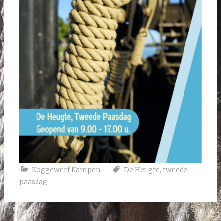
Koggewerf Kampen
De Heugte
,
tweede
paasdag