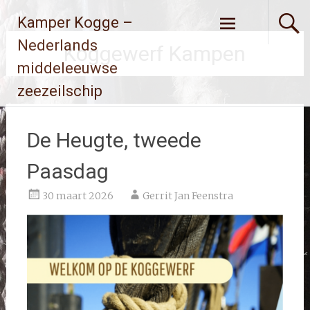
Ga
Kamper Kogge –
naar
de
Nederlands
Koggewerf Kampen
inhoud
middeleeuwse
zeezeilschip
De Heugte, tweede
Paasdag
30 maart 2026
Gerrit Jan Feenstra