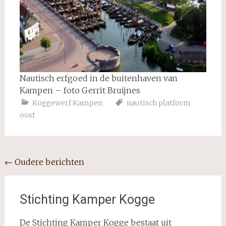
Nautisch erfgoed in de buitenhaven van
Kampen – foto Gerrit Bruijnes
Koggewerf Kampen
nautisch platform
oost
Berichten
←
Oudere berichten
navigatie
Stichting Kamper Kogge
De Stichting Kamper Kogge bestaat uit