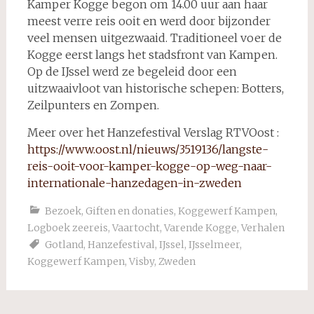
Kamper Kogge begon om 14.00 uur aan haar
meest verre reis ooit en werd door bijzonder
veel mensen uitgezwaaid. Traditioneel voer de
Kogge eerst langs het stadsfront van Kampen.
Op de IJssel werd ze begeleid door een
uitzwaaivloot van historische schepen: Botters,
Zeilpunters en Zompen.
Meer over het Hanzefestival Verslag RTVOost :
https://www.oost.nl/nieuws/3519136/langste-
reis-ooit-voor-kamper-kogge-op-weg-naar-
internationale-hanzedagen-in-zweden
Bezoek
,
Giften en donaties
,
Koggewerf Kampen
,
Logboek zeereis
,
Vaartocht
,
Varende Kogge
,
Verhalen
Gotland
,
Hanzefestival
,
IJssel
,
IJsselmeer
,
Koggewerf Kampen
,
Visby
,
Zweden