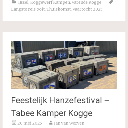
IJssel
,
Koggewerf Kampen
,
Varende Kogge
Langste reis ooit
,
Thuiskomst
,
Vaartocht 2025
Feestelijk Hanzefestival –
Tabee Kamper Kogge
20 mei 2025
Jan van Werven