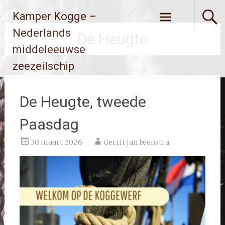
Ga
Kamper Kogge –
naar
de
Nederlands
De Heugte
inhoud
middeleeuwse
zeezeilschip
De Heugte, tweede
Paasdag
30 maart 2026
Gerrit Jan Feenstra