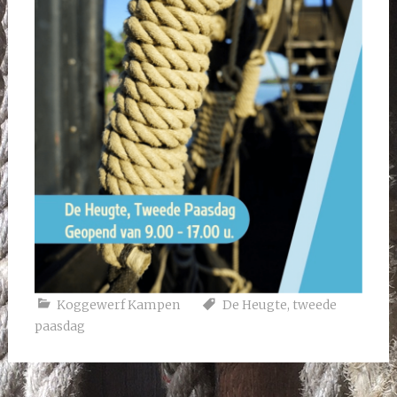
Koggewerf Kampen
De Heugte
,
tweede
paasdag