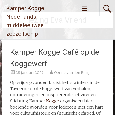
Ga
Kamper Kogge –
naar
de
Nederlands
lezing Eva Vriend
inhoud
middeleeuwse
zeezeilschip
Kamper Kogge Café op de
Koggewerf
28 januari 2025
Gerrie van den Berg
Op vrijdagavonden bruist het ’s winters in de
Taveerne op de Koggewerf van verhalen,
ontmoetingen en inspirerende activiteiten.
Stichting Kamper
Kogge
organiseert hier
boeiende avonden voor iedereen met een hart
voor cultuurhistorie en (nautisch) erfgoed. Of