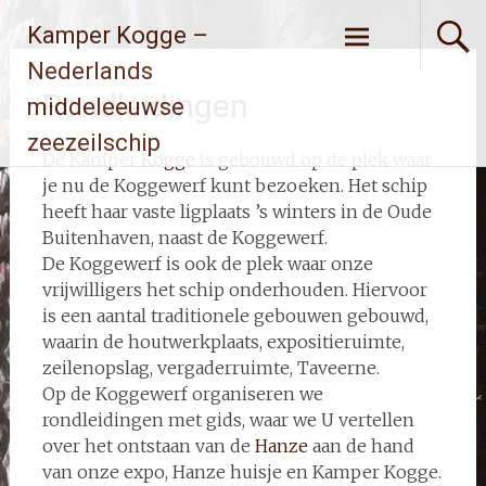
Ga
Kamper Kogge –
naar
de
Nederlands
inhoud
Rondleidingen
middeleeuwse
zeezeilschip
De Kamper
Kogge
is gebouwd op de plek waar
je nu de Koggewerf kunt bezoeken. Het schip
heeft haar vaste ligplaats ’s winters in de Oude
Buitenhaven, naast de Koggewerf.
De Koggewerf is ook de plek waar onze
vrijwilligers het schip onderhouden. Hiervoor
is een aantal traditionele gebouwen gebouwd,
waarin de houtwerkplaats, expositieruimte,
zeilenopslag, vergaderruimte, Taveerne.
Op de Koggewerf organiseren we
rondleidingen met gids, waar we U vertellen
over het ontstaan van de
Hanze
aan de hand
van onze expo, Hanze huisje en Kamper Kogge.