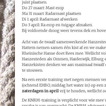
juist plaatsen.
Do 27 maart: Mast erop
Ma 31 maart: Radarmast plaatsen
Di 1 april: Radarmast afwerken
Do 3 april: Ra erop en tuigage afmaken.
Bij voldoende droog weer tevens dek en bove
Acht van de twaalf samenwerkende Hanzested
Hattem nemen samen één kist af en we make
Rheinische Hanse doet Rees mee. Wellicht 
Hanzesteden als Ommen, Harderwijk, Elburg e
Hanzekisten denken we aan maximaal twaalf o
te stouwen.
Na een eerste training met negen mensen ve
(ochtend EHBO, middag het water in) op een z
zaterdagen in april
vrij te houden, wellicht 
De KNRM-training is verplicht voor wie mee wi
sprake is van overmacht. De KNRM adviseert o