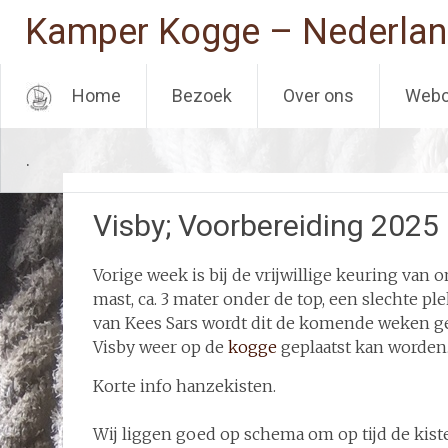
Kamper Kogge – Nederlan
Home
Bezoek
Over ons
Web
Ga
.
naar
de
inhoud
Visby; Voorbereiding 2025
Vorige week is bij de vrijwillige keuring van
mast, ca. 3 mater onder de top, een slechte p
van Kees Sars wordt dit de komende weken ged
Visby weer op de
kogge
geplaatst kan worden
Korte info hanzekisten.
Wij liggen goed op schema om op tijd de kiste