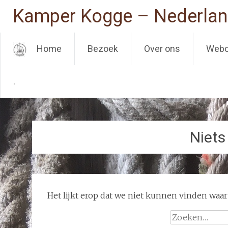
Kamper Kogge – Nederlan
Home
Bezoek
Over ons
Web
.
Ga
naar
de
Niets
inhoud
Het lijkt erop dat we niet kunnen vinden waar
Zoeken
naar: