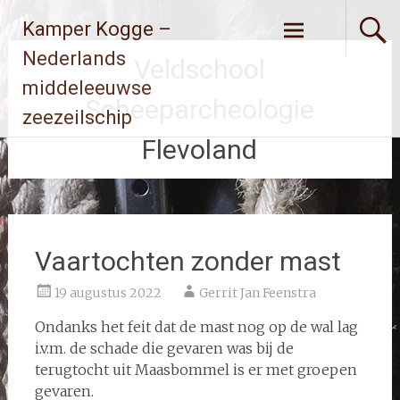
Ga
Kamper Kogge –
naar
de
Nederlands
Veldschool
inhoud
middeleeuwse
Scheeparcheologie
zeezeilschip
Flevoland
Vaartochten zonder mast
19 augustus 2022
Gerrit Jan Feenstra
Ondanks het feit dat de mast nog op de wal lag
i.v.m. de schade die gevaren was bij de
terugtocht uit Maasbommel is er met groepen
gevaren.