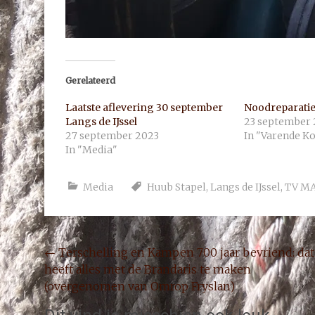
Gerelateerd
Laatste aflevering 30 september
Noodreparati
Langs de IJssel
23 september 
27 september 2023
In "Varende K
In "Media"
Media
Huub Stapel
,
Langs de IJssel
,
TV M
Bericht
←
Terschelling en Kampen 700 jaar bevriend: dat
heeft alles met de Brandaris te maken
navigatie
(overgenomen van Omrop Fryslan)