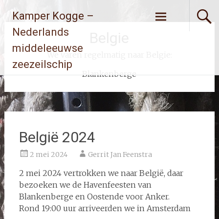
Ga
Kamper Kogge –
naar
de
Nederlands
Belgie
inhoud
middeleeuwse
We varen regelmatig naar Belgie:
zeezeilschip
Blankenberge
België 2024
2 mei 2024
Gerrit Jan Feenstra
2 mei 2024 vertrokken we naar België, daar
bezoeken we de Havenfeesten van
Blankenberge en Oostende voor Anker.
Rond 19:00 uur arriveerden we in Amsterdam