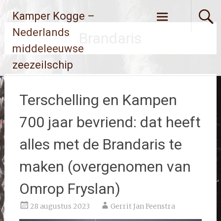
Ga
Kamper Kogge –
naar
de
Nederlands
Brandaris
inhoud
middeleeuwse
zeezeilschip
Terschelling en Kampen
700 jaar bevriend: dat heeft
alles met de Brandaris te
maken (overgenomen van
Omrop Fryslan)
28 augustus 2023
Gerrit Jan Feenstra