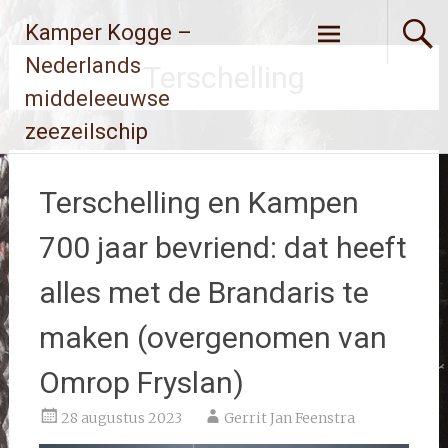
Ga
Kamper Kogge –
naar
de
Nederlands
Terschelling
inhoud
middeleeuwse
zeezeilschip
Terschelling en Kampen
700 jaar bevriend: dat heeft
alles met de Brandaris te
maken (overgenomen van
Omrop Fryslan)
28 augustus 2023
Gerrit Jan Feenstra