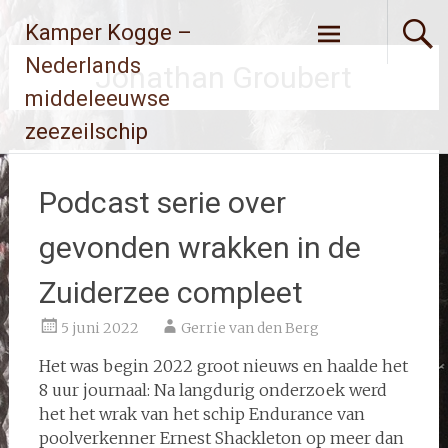
Ga
Kamper Kogge –
naar
de
Nederlands
Jonathan Groubert
inhoud
middeleeuwse
zeezeilschip
Podcast serie over
gevonden wrakken in de
Zuiderzee compleet
5 juni 2022
Gerrie van den Berg
Het was begin 2022 groot nieuws en haalde het
8 uur journaal: Na langdurig onderzoek werd
het het wrak van het schip Endurance van
poolverkenner Ernest Shackleton op meer dan