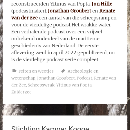
reconstrueerden Yftinus van Popta,
Jon Hille
(podcastmaker),
Jonathan Groubert
en
Renate
van der zee
een aantal van die scheepsrampen
voor de vierdelige podcast Het wrakke water.
Een verhalende podcast over een vrijwel
onbekend onderdeel van de maritieme
geschiedenis van Nederland. De eerste
aflevering werd in april 2022 gepubliceerd, nu
is de vierdelige podcast serie compleet.
Feiten en Weetjes
Archeologie en
wetenschap
,
Jonathan Groubert
,
Podcast
,
Renate van
der Zee
,
Scheepswrak
,
Yftinus van Popta
,
Zuiderzee
Stichting Kamper Kogge