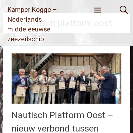
Ga
Kamper Kogge –
naar
de
Nederlands
nautisch platform oost
inhoud
middeleeuwse
zeezeilschip
Nautisch Platform Oost –
nieuw verbond tussen