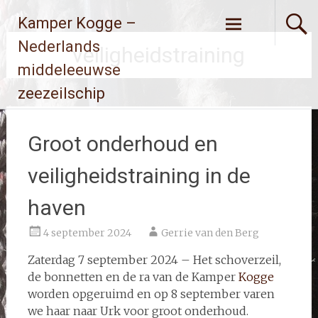
Ga
Kamper Kogge –
naar
de
Nederlands
veiligheidstraining
inhoud
middeleeuwse
zeezeilschip
Groot onderhoud en
veiligheidstraining in de
haven
4 september 2024
Gerrie van den Berg
Zaterdag 7 september 2024 – Het schoverzeil,
de bonnetten en de ra van de Kamper
Kogge
worden opgeruimd en op 8 september varen
we haar naar Urk voor groot onderhoud.