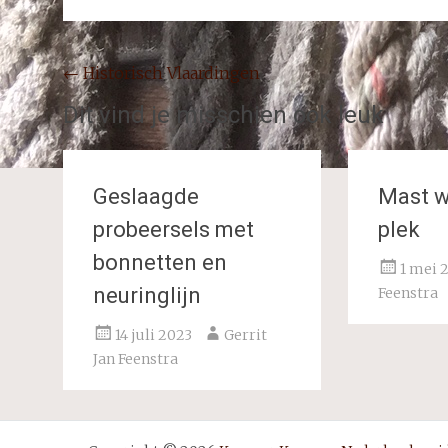
Bericht
←
Historisch Vlaardingen
navigatie
Dit vind je misschien ook leuk
Geslaagde
Mast w
probeersels met
plek
bonnetten en
1 mei 
neuringlijn
Feenstra
14 juli 2023
Gerrit
Jan Feenstra