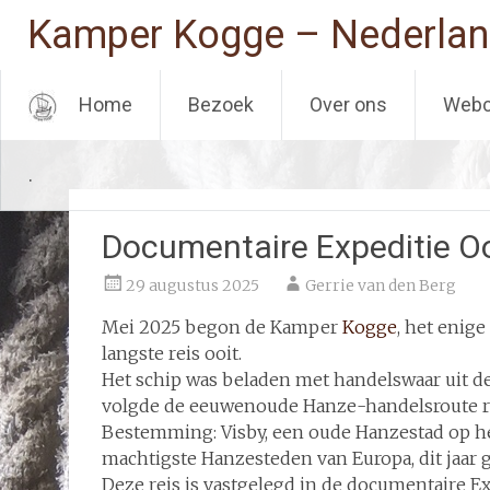
Kamper Kogge – Nederlan
Home
Bezoek
Over ons
Web
Ga
.
naar
de
inhoud
Documentaire Expeditie Oo
29 augustus 2025
Gerrie van den Berg
Mei 2025 begon de Kamper
Kogge
, het enig
langste reis ooit.
Het schip was beladen met handelswaar uit d
volgde de eeuwenoude Hanze-handelsroute ric
Bestemming: Visby, een oude Hanzestad op he
machtigste Hanzesteden van Europa, dit jaar 
Deze reis is vastgelegd in de documentaire E