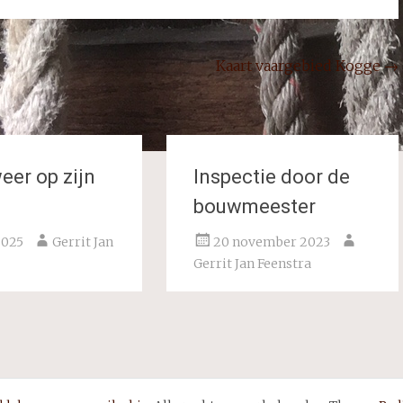
Kaart vaargebied Kogge
→
eer op zijn
Inspectie door de
bouwmeester
2025
Gerrit Jan
20 november 2023
Gerrit Jan Feenstra