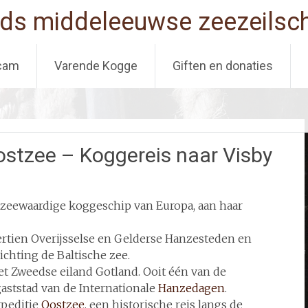
ds middeleeuwse zeezeilsch
cam
Varende Kogge
Giften en donaties
stzee – Koggereis naar Visby
e zeewaardige koggeschip van Europa, aan haar
ertien Overijsselse en Gelderse Hanzesteden en
hting de Baltische zee.
t Zweedse eiland Gotland. Ooit één van de
gaststad van de Internationale
Hanzedagen
.
xpeditie
Oostzee
, een historische reis langs de