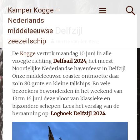
Ga
Kamper Kogge –
naar
de
Nederlands
inhoud
Delfsail in Delfzijl
middeleeuwse
zeezeilschip
8 juni 2024
Gerrie van den Berg
De
Kogge
vertrok maandag 10 juni in alle
vroegte richting
Delfsail 2024
, het meest
Noordelijke Nederlandse havenfeest in Delfzijl.
Onze middeleeuwse coaster ontmoette daar
zo’n 80 grote en kleine tallships. En vele
bezoekers bewonderden in het weekend van
13 tm 16 juni deze vloot van klassieke en
bijzondere schepen. Lees het verslag van de
bemanning op:
Logboek Delfzijl 2024