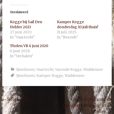
Gerelateerd
Kogge bij Sail Den
Kamper Kogge
Helder 2023
donderdag 10 juli thuis!
27 juni 2023
11 juli 2025
In "Vaartocht"
In "Bezoek"
Tholen VR 6 juni 2026
6 juni 2026
In "Verhalen"
IJsselmeer
,
Vaartocht
,
Varende Kogge
,
Waddenzee
IJsselmeer
,
Kamper Kogge
,
Waddenzee
Bericht
←
België 2024
Groot onderhoud en
veiligheidstraining in de
navigatie
haven
→