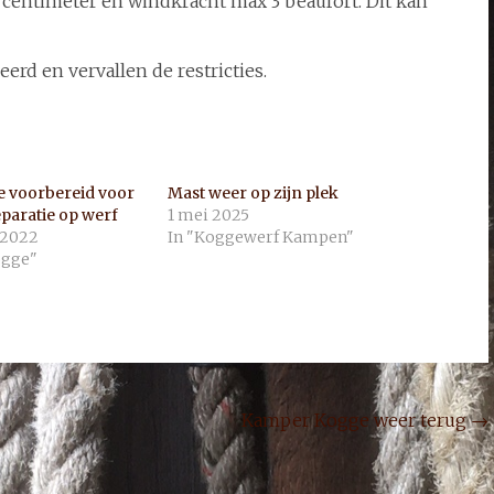
 centimeter en windkracht max 3 beaufort. Dit kan
eerd en vervallen de restricties.
 voorbereid voor
Mast weer op zijn plek
eparatie op werf
1 mei 2025
 2022
In "Koggewerf Kampen"
ogge"
Kamper Kogge weer terug
→