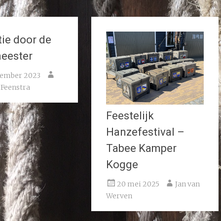
tie door de
eester
vember 2023
 Feenstra
Feestelijk
Hanzefestival –
Tabee Kamper
Kogge
20 mei 2025
Jan van
Werven