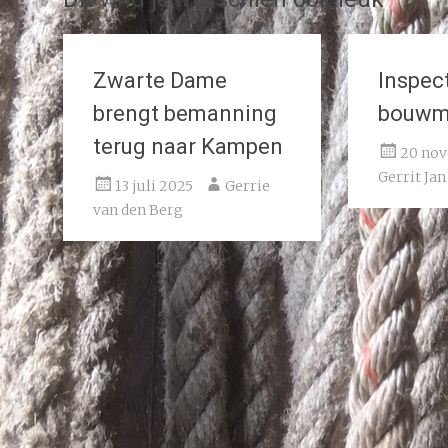
Zwarte Dame
Inspec
brengt bemanning
bouwm
terug naar Kampen
20 no
Gerrit Jan
13 juli 2025
Gerrie
van den Berg