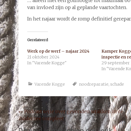
…. alleen met een golfhoogte tot maximaal 60
van invloed zijn op al geplande vaartochten.
In het najaar wordt de romp definitief gerepar
Gerelateerd
Werk op de werf – najaar 2024
Kamper Kogge
21 oktober 2024
inspectie en r
In "Varende Kogge"
29 september
In "Varende K
Varende Kogge
noodreparatie
,
schade
Bericht
←
Podcast serie over gevonden wrakken in de
Zuiderzee compleet
navigatie
Dit vind je misschien ook leuk