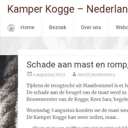
Kamper Kogge – Nederlan
Home
Bezoek
Over ons
Web
Ga
.
naar
de
inhoud
Schade aan mast en romp,
4 augustus 2022
Gerrit Jan Feenstra
Tijdens de terugtocht uit Maasbommel is er 
De schade aan de beugel van de mast werd i
Bouwmeester van de Kogge, Kees Sars, begele
Woensdag 3 augustus konden we de mast weer
De Kamper Kogge kan weer zeilen, maar…