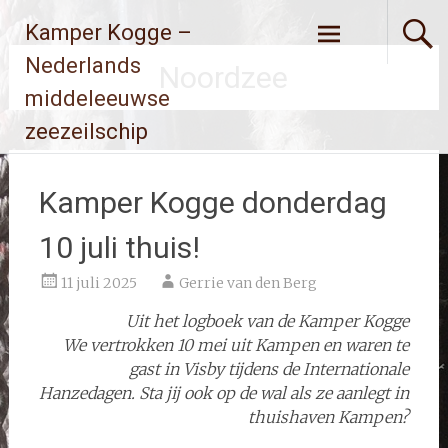
Ga
Kamper Kogge –
naar
de
Nederlands
Noordzee
inhoud
middeleeuwse
zeezeilschip
Kamper Kogge donderdag
10 juli thuis!
11 juli 2025
Gerrie van den Berg
Uit het logboek van de Kamper Kogge
We vertrokken 10 mei uit Kampen en waren te
gast in Visby tijdens de Internationale
Hanzedagen. Sta jij ook op de wal als ze aanlegt in
thuishaven Kampen?