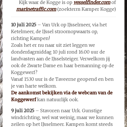
Kijk waar de Kogge is op
vesselfinder.com
of
marinetraffic.com
(zoekterm Kamper Kogge)
10 juli 2025
– Van Urk op IJsselmeer, via het
Ketelmeer, de IJssel stroomopwaarts op,
richting Kampen!
Zoals het er nu naar uit ziet leggen we
donderdagmiddag 10 juli rond 16.00 uur de
landvasten aan de IJsselsteiger. Verwelkom jij
ook de Zwarte Dame en haar bemanning op de
Koggewerf?
Vanaf 15.30 uur is de Taveerne geopend en ben
je van harte welkom.
De aankomst bekijken via de webcam van de
Koggewerf
kan natuurlijk ook.
9 juli 2025
– Stavoren naar Urk. Gunstige
windrichting, wel wat weinig, maar we kunnen
zeilen op het IJsselmeer. Kampen komt steeds