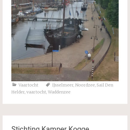
Vaartocht
IJsselmeer
,
Noordzee
,
Sail Den
Helder
,
vaartocht
,
Waddenzee
Stichting Kamper Kogge