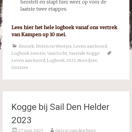
herstelt en stapt hier weer op voor de
laatste twee etappes.
Lees hier het hele logboek vanaf ons vertrek
van Kampen op 10 mei.
Bezoek
,
Feiten en Weetjes
,
Leven aan boord
,
Logboek zeereis
,
Vaartocht
,
Varende Kogge
Leven aan boord
,
Logboek 2025
,
Noordzee
,
Oostzee
Kogge bij Sail Den Helder
2023
27 juni 2023
Gerrie van den Berg