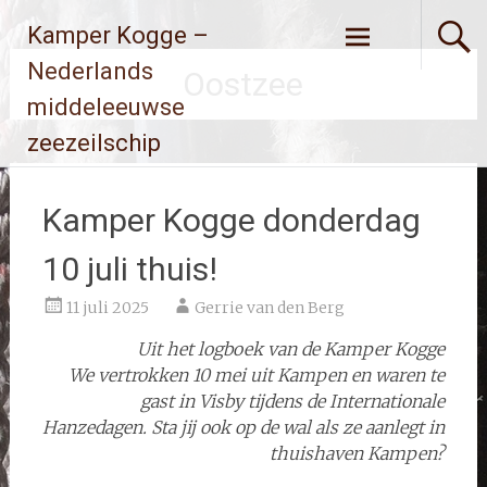
Ga
Kamper Kogge –
naar
de
Nederlands
Oostzee
inhoud
middeleeuwse
zeezeilschip
Kamper Kogge donderdag
10 juli thuis!
11 juli 2025
Gerrie van den Berg
Uit het logboek van de Kamper Kogge
We vertrokken 10 mei uit Kampen en waren te
gast in Visby tijdens de Internationale
Hanzedagen. Sta jij ook op de wal als ze aanlegt in
thuishaven Kampen?