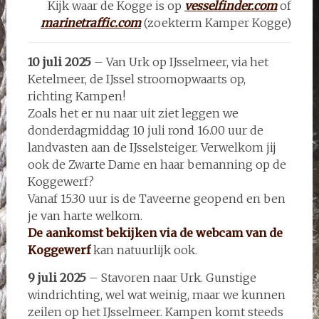
Kijk waar de Kogge is op
vesselfinder.com
of
marinetraffic.com
(zoekterm Kamper Kogge)
10 juli 2025
– Van Urk op IJsselmeer, via het
Ketelmeer, de IJssel stroomopwaarts op,
richting Kampen!
Zoals het er nu naar uit ziet leggen we
donderdagmiddag 10 juli rond 16.00 uur de
landvasten aan de IJsselsteiger. Verwelkom jij
ook de Zwarte Dame en haar bemanning op de
Koggewerf?
Vanaf 15.30 uur is de Taveerne geopend en ben
je van harte welkom.
De aankomst bekijken via de webcam van de
Koggewerf
kan natuurlijk ook.
9 juli 2025
– Stavoren naar Urk. Gunstige
windrichting, wel wat weinig, maar we kunnen
zeilen op het IJsselmeer. Kampen komt steeds