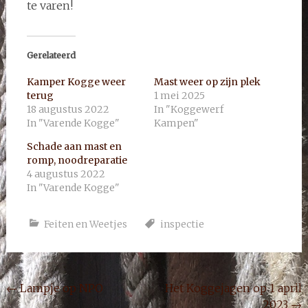
te varen!
Gerelateerd
Kamper Kogge weer
Mast weer op zijn plek
terug
1 mei 2025
18 augustus 2022
In "Koggewerf
In "Varende Kogge"
Kampen"
Schade aan mast en
romp, noodreparatie
4 augustus 2022
In "Varende Kogge"
Feiten en Weetjes
inspectie
Bericht
←
Lampje op NPO
Het Koggejagen op 1 april
2023
→