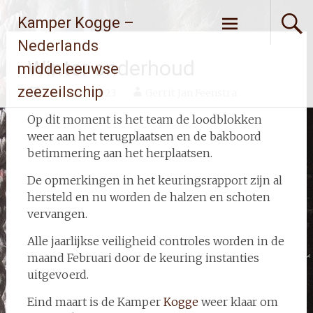
Ga
Kamper Kogge –
naar
de
Nederlands
inhoud
Winter onderhoud
middeleeuwse
zeezeilschip
3 februari 2023
Gerrit Jan Feenstra
Op dit moment is het team de loodblokken
weer aan het terugplaatsen en de bakboord
betimmering aan het herplaatsen.
De opmerkingen in het keuringsrapport zijn al
hersteld en nu worden de halzen en schoten
vervangen.
Alle jaarlijkse veiligheid controles worden in de
maand Februari door de keuring instanties
uitgevoerd.
Eind maart is de Kamper
Kogge
weer klaar om