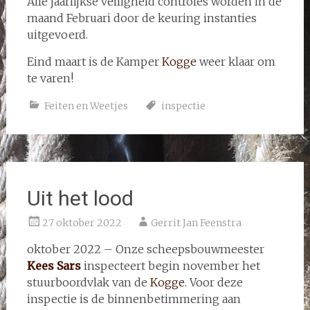
Alle jaarlijkse veiligheid controles worden in de
maand Februari door de keuring instanties
uitgevoerd.
Eind maart is de Kamper
Kogge
weer klaar om
te varen!
Feiten en Weetjes
inspectie
Uit het lood
27 oktober 2022
Gerrit Jan Feenstra
oktober 2022 – Onze scheepsbouwmeester
Kees Sars
inspecteert begin november het
stuurboordvlak van de
Kogge
. Voor deze
inspectie is de binnenbetimmering aan