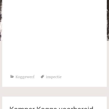
Helling over bakboord
Koggewerf
inspectie